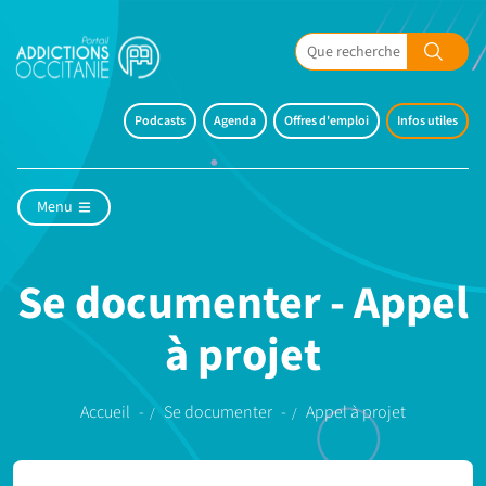
Podcasts
Agenda
Offres d'emploi
Infos utiles
Menu
Se documenter - Appel
à projet
Accueil
Se documenter
Appel à projet