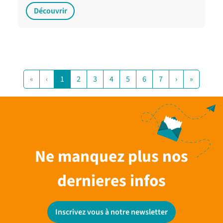
Découvrir
«
‹
1
2
3
4
5
6
7
›
»
Ne manquez plus nos
dernieres infos
Inscrivez vous à notre newsletter