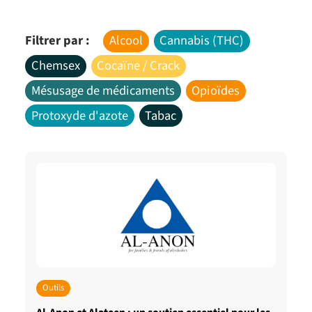
Filtrer par :
Alcool
Cannabis (THC)
Chemsex
Cocaïne / Crack
Mésusage de médicaments
Opioïdes
Protoxyde d'azote
Tabac
Outils