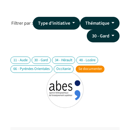
Filtrer par :
Type d'initiative
Thématique
30 - Gard
11 - Aude
30 - Gard
34 - Hérault
48 - Lozère
66 - Pyrénées Orientales
Occitanie
Se documenter