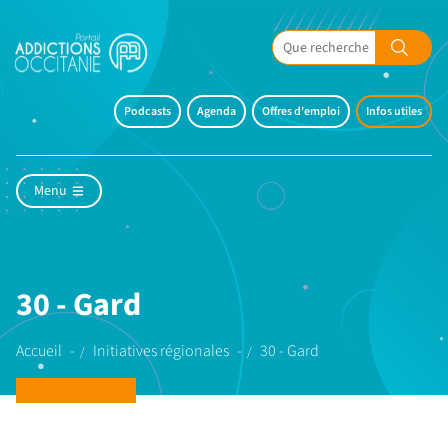
Podcasts
Agenda
Offres d'emploi
Infos utiles
Menu
30 - Gard
Accueil
Initiatives régionales
30 - Gard