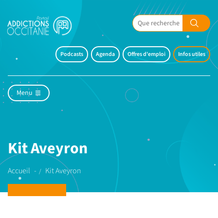
Podcasts
Agenda
Offres d'emploi
Infos utiles
Menu
Kit Aveyron
Accueil
Kit Aveyron