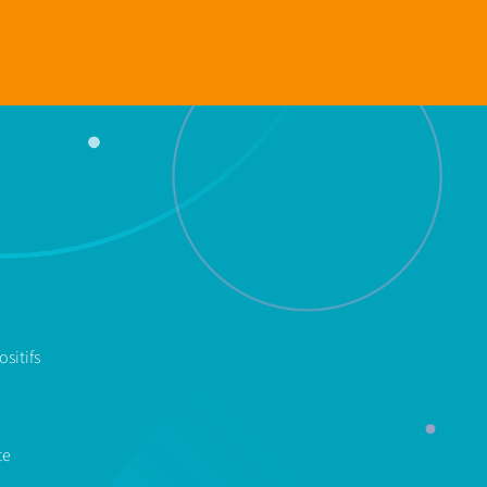
sitifs
te