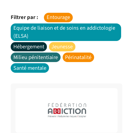
Filtrer par :
Entourage
Equipe de liaison et de soins en addictologie
(ELSA)
Hébergement
Jeunesse
Milieu pénitentiaire
Périnatalité
Santé mentale