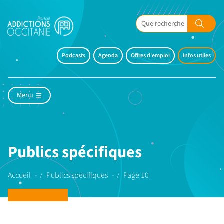
Podcasts
Agenda
Offres d'emploi
Infos utiles
Menu
Publics spécifiques
Accueil
Publics spécifiques
Page 10