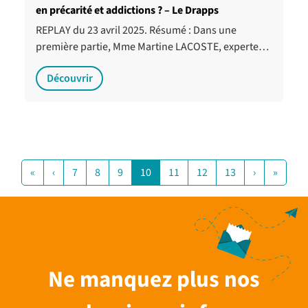
en précarité et addictions ? – Le Drapps
REPLAY du 23 avril 2025. Résumé : Dans une
première partie, Mme Martine LACOSTE, experte…
Découvrir
«
‹
7
8
9
10
11
12
13
›
»
Ne manquez plus nos