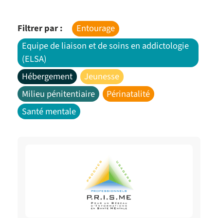
Filtrer par :
Entourage
Equipe de liaison et de soins en addictologie
(ELSA)
Hébergement
Jeunesse
Milieu pénitentiaire
Périnatalité
Santé mentale