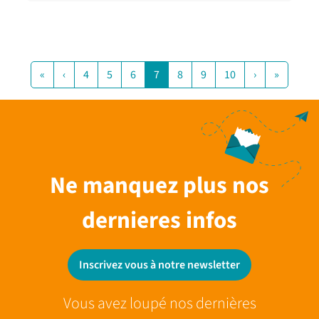
«
‹
4
5
6
7
8
9
10
›
»
Ne manquez plus nos
dernieres infos
Inscrivez vous à notre newsletter
Vous avez loupé nos dernières