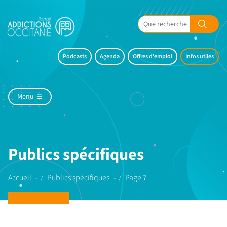
Podcasts
Agenda
Offres d'emploi
Infos utiles
Menu
Publics spécifiques
Accueil
Publics spécifiques
Page 7