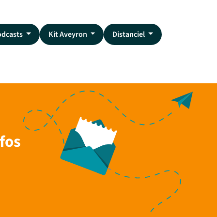
odcasts
Kit Aveyron
Distanciel
fos