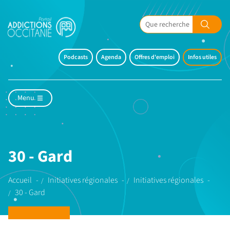
Podcasts
Agenda
Offres d'emploi
Infos utiles
Menu
30 - Gard
Accueil
Initiatives régionales
Initiatives régionales
30 - Gard