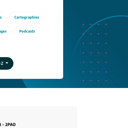
s
Cartographies
ages
Podcasts
A-Z
t – 2PAO