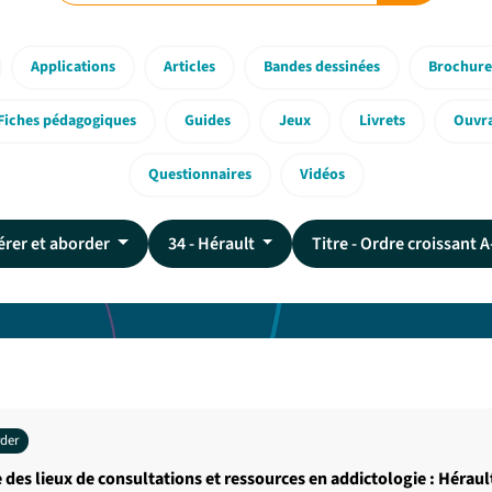
Applications
Articles
Bandes dessinées
Brochure
Fiches pédagogiques
Guides
Jeux
Livrets
Ouvr
Questionnaires
Vidéos
érer et aborder
34 - Hérault
Titre - Ordre croissant 
rder
 des lieux de consultations et ressources en addictologie : Héraul