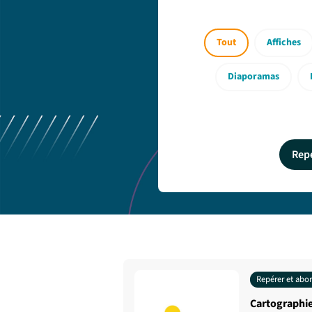
Tout
Affiches
Diaporamas
Rep
Repérer et abo
Cartographie