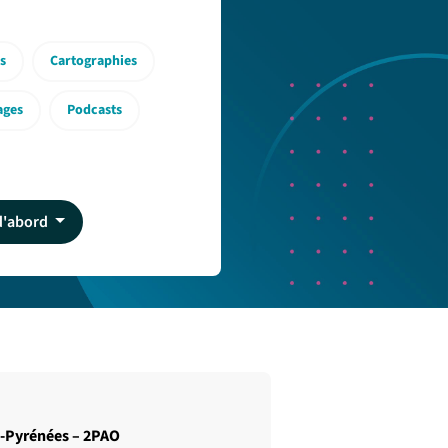
s
Cartographies
ages
Podcasts
 d'abord
es-Pyrénées – 2PAO