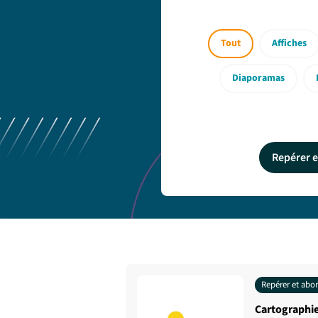
Tout
Affiches
Diaporamas
Repérer 
Repérer et abo
Cartographie