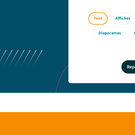
Tout
Affiches
Diaporamas
Rep