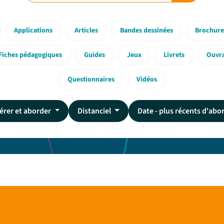
Applications
Articles
Bandes dessinées
Brochure
Fiches pédagogiques
Guides
Jeux
Livrets
Ouvr
Questionnaires
Vidéos
érer et aborder
Distanciel
Date - plus récents d'abo