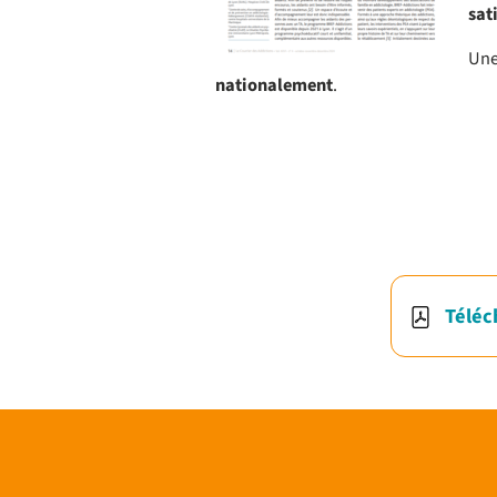
sat
Un
nationalement
.
Téléc