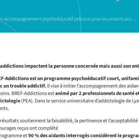
 un accompagnement psychoéducatif précoce pour les aidants acc…
 addictions impactent la personne concernée mais aussi son en
F-Addictions est un programme psychoéducatif
court, unifami
c un trouble addictif.
Il vise à initier l’accompagnement des aidant
soins. BREF-Addictions est
animé par 2 professionnels de santé et
ictologie
(PEA). Dans le service universitaire d’addictologie de Lyo
ants.
résultats soutiennent la faisabilité, la pertinence et l’acceptabili
ourages reçus ont complété
programme et
90 % des aidants interrogés considèrent le progr