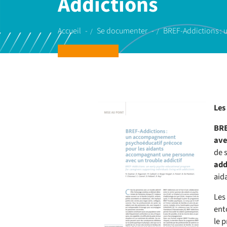
Addictions
Accueil
Se documenter
BREF-Addictions :
Les
BRE
ave
de 
add
aid
Les 
ent
le 