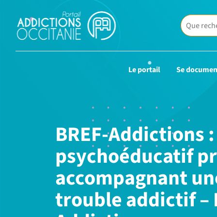
Le portail
Se documen
BREF-Addictions 
psychoéducatif pr
accompagnant une
trouble addictif –