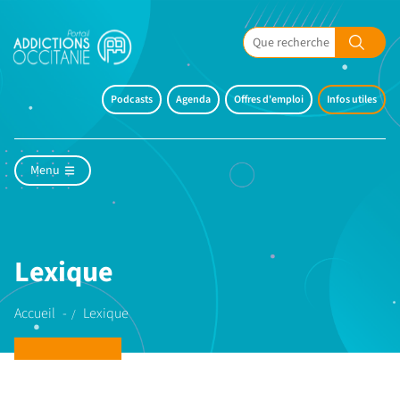
Podcasts
Agenda
Offres d'emploi
Infos utiles
Menu
Lexique
Accueil
Lexique