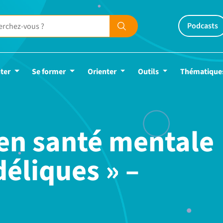
Podcasts
ter
Se former
Orienter
Outils
Thématique
en santé mentale
éliques » –