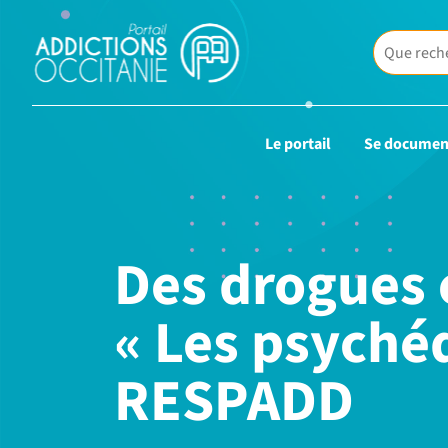
Le portail
Se documen
Des drogues 
« Les psychéd
RESPADD