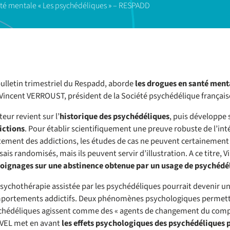
té mentale « Les psychédéliques » – RESPADD
ulletin trimestriel du Respadd, aborde
les drogues en santé ment
Vincent VERROUST, président de la Société psychédélique français
teur revient sur l’
historique des psychédéliques
, puis développe
ictions
. Pour établir scientifiquement une preuve robuste de l’int
tement des addictions, les études de cas ne peuvent certainement
sais randomisés, mais ils peuvent servir d’illustration. A ce titr
oignages sur une abstinence obtenue par un usage de psychédé
sychothérapie assistée par les psychédéliques pourrait devenir un
portements addictifs. Deux phénomènes psychologiques permett
chédéliques agissent comme des « agents de changement du compo
VEL met en avant
les effets psychologiques des psychédéliques p