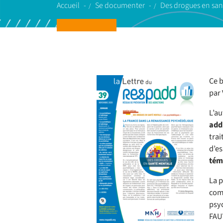
Accueil
Se documenter
Des drogues en san
Ce b
par 
L’au
add
trai
d’es
tém
La p
com
psy
FAU