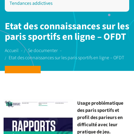
Tendances addictives
Etat des connaissances sur les
paris sportifs en ligne – OFDT
Accueil
Se documenter
Etat des connaissances sur les paris sportifs en ligne – OFDT
Usage problématique
des paris sportifs et
profil des parieurs en
difficulté avec leur
pratique de jeu.