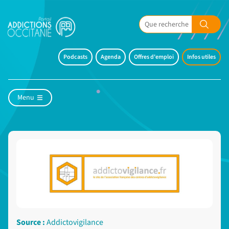
Podcasts
Agenda
Offres d'emploi
Infos utiles
Menu
Source :
Addictovigilance