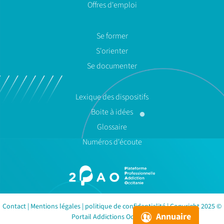
Offres d'emploi
Se former
S'orienter
Se documenter
Lexique des dispositifs
Boite à idées
Glossaire
Numéros d'écoute
Contact
|
Mentions légales
|
politique de confidentialité
| Copyright 2025 ©
Annuaire
Portail Addictions Occitanie