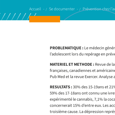
Accueil
Se documenter
Prévention chez l’
PROBLEMATIQUE :
Le médecin général
l’adolescent lors du repérage en prév
MATERIEL ET METHODE :
Revue de la 
françaises, canadiennes et américaine
Pub Med et la revue Exercer. Analyse av
RESULTATS :
30% des 15-19ans et 21%
59% des 17-18ans ont connu une ivress
expérimenté le cannabis, 7,1% la coc
concernerait 15% d’entre eux. Les acci
troisième cause. La dépression représ