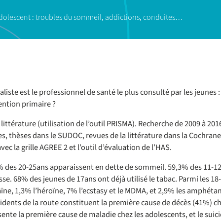
adolescent : troubles du sommeil, addictions, conduites…
iste est le professionnel de santé le plus consulté par les jeunes : 
ention primaire ?
littérature (utilisation de l’outil PRISMA). Recherche de 2009 à 20
s, thèses dans le SUDOC, revues de la littérature dans la Cochrane 
ec la grille AGREE 2 et l’outil d’évaluation de l’HAS.
 des 20-25ans apparaissent en dette de sommeil. 59,3% des 11-12a
e. 68% des jeunes de 17ans ont déjà utilisé le tabac. Parmi les 1
aïne, 1,3% l’héroïne, 7% l’ecstasy et le MDMA, et 2,9% les amphét
dents de la route constituent la première cause de décès (41%) chez
ente la première cause de maladie chez les adolescents, et le suic