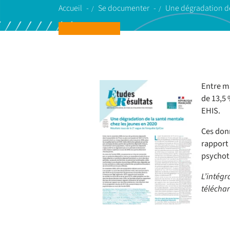
Accueil
Se documenter
Une dégradation de
Entre ma
de 13,5 
EHIS.
Ces don
rapport
psychotr
L’intégr
téléchar