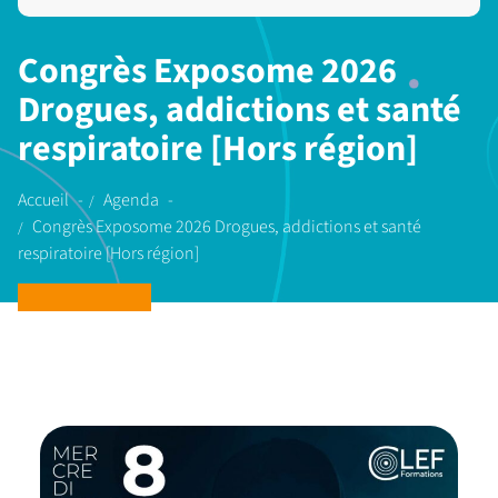
Congrès Exposome 2026
Drogues, addictions et santé
respiratoire [Hors région]
Accueil
Agenda
Congrès Exposome 2026 Drogues, addictions et santé
respiratoire [Hors région]