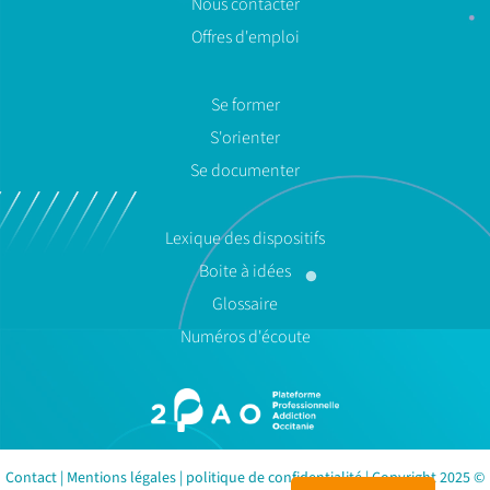
Nous contacter
Offres d'emploi
Se former
S'orienter
Se documenter
Lexique des dispositifs
Boite à idées
Glossaire
Numéros d'écoute
Contact
|
Mentions légales
|
politique de confidentialité
| Copyright 2025 ©