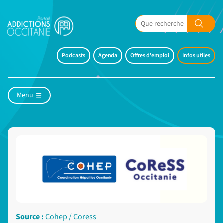
Podcasts
Agenda
Offres d'emploi
Infos utiles
Menu
Source :
Cohep / Coress