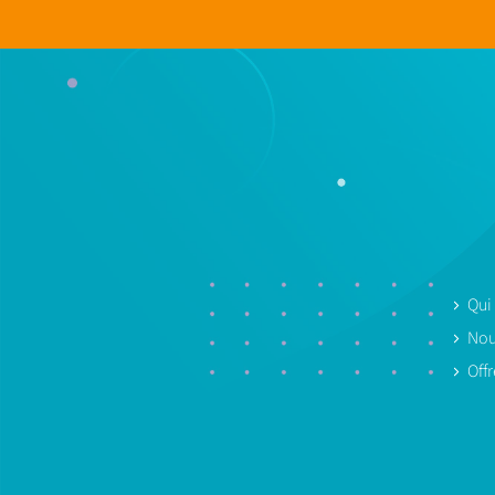
Qui
Nou
Off