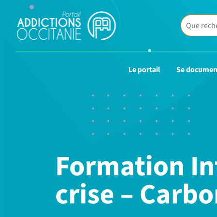
Le portail
Se documen
Formation In
crise – Carb