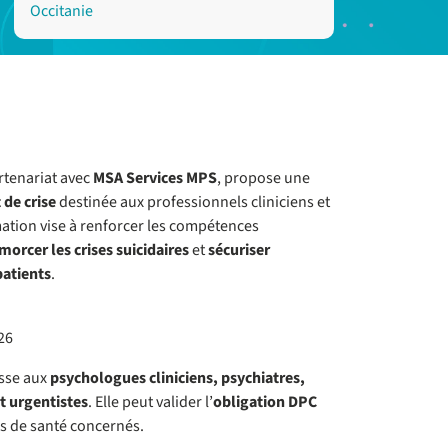
Occitanie
artenariat avec
MSA Services MPS
, propose une
 de crise
destinée aux professionnels cliniciens et
mation vise à renforcer les compétences
orcer les crises suicidaires
et
sécuriser
patients
.
26
esse aux
psychologues cliniciens, psychiatres,
t urgentistes
. Elle peut valider l’
obligation DPC
s de santé concernés.