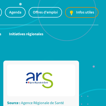
Agenda
Offres d'emploi
Infos utiles
s
Initiatives régionales
Source :
Agence Régionale de Santé