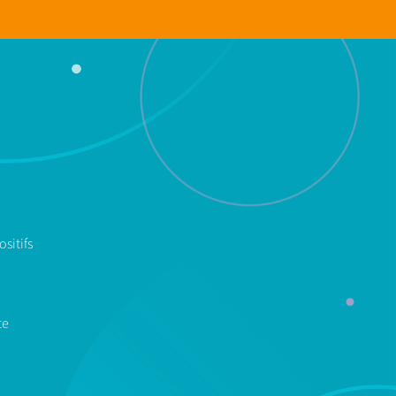
sitifs
te