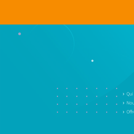
Qui
Nou
Off