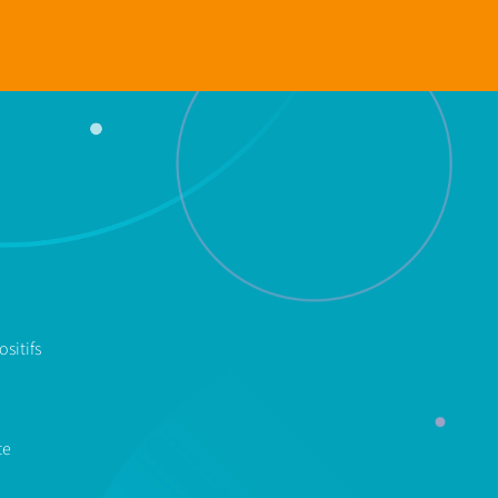
sitifs
te