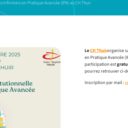
s Infirmiers en Pratique Avancée (IPA) au CH Thuir
Le
CH Thuir
organise s
en Pratique Avancée (I
participation est
gratu
pourrez retrouver ci-d
Inscription par mail :
s