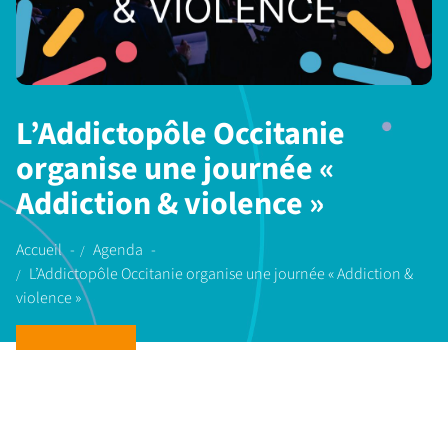
L’Addictopôle Occitanie
organise une journée «
Addiction & violence »
Accueil
Agenda
L’Addictopôle Occitanie organise une journée « Addiction &
violence »