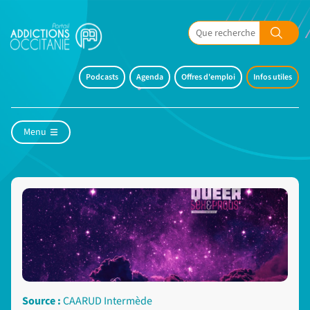
Podcasts
Agenda
Offres d'emploi
Infos utiles
Menu
Source :
CAARUD Intermède