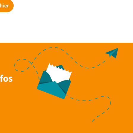
hier
fos