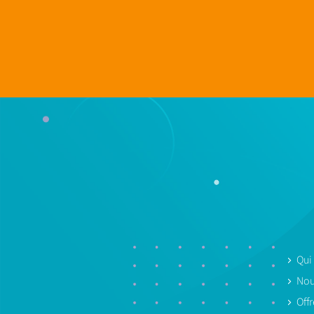
Qui
Nou
Off