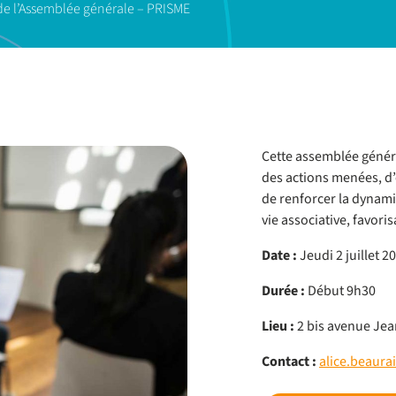
 de l’Assemblée générale – PRISME
Cette assemblée généra
des actions menées, d’
de renforcer la dynamiq
vie associative, favori
Date :
Jeudi 2 juillet 2
Durée :
Début 9h30
Lieu :
2 bis avenue Jea
Contact :
alice.beaura