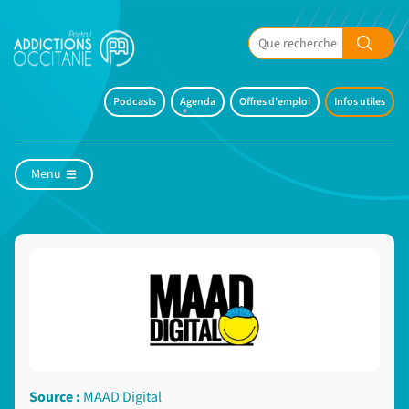
Podcasts
Agenda
Offres d'emploi
Infos utiles
Menu
Source :
MAAD Digital