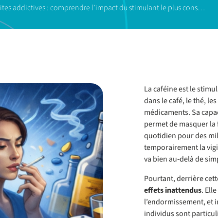
ites addictives : comprendre l’impact du stimulant le plus cons…
La caféine est le stim
dans le café, le thé, l
médicaments. Sa capac
permet de masquer la fat
quotidien pour des mil
temporairement la vigil
va bien au‑delà de simp
Pourtant, derrière cett
effets inattendus
. Ell
l’endormissement, et i
individus sont particul