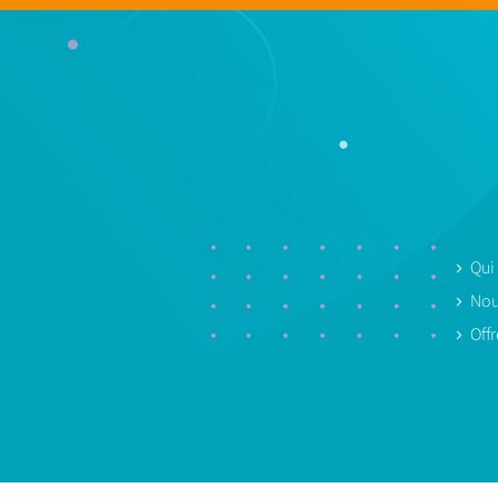
Qui
Nou
Off