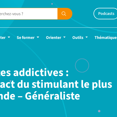
Podcasts
ter
Se former
Orienter
Outils
Thématique
es addictives :
ct du stimulant le plus
e – Généraliste