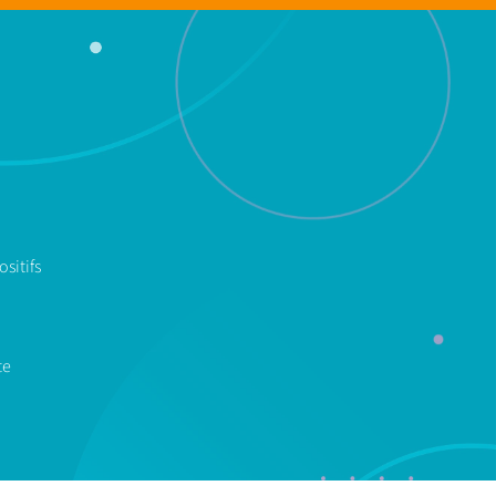
sitifs
te