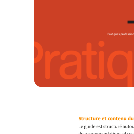
Structure et contenu du 
Le guide est structuré aut
de recommandations et ress