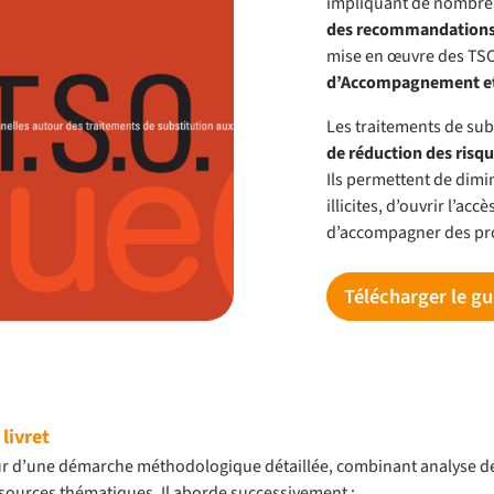
impliquant de nombreux 
des recommandations 
mise en œuvre des TSO
d’Accompagnement et 
Les traitements de su
de réduction des risq
Ils permettent de dimi
illicites, d’ouvrir l’ac
d’accompagner des proj
Télécharger le gu
livret
our d’une démarche méthodologique détaillée, combinant analyse de
ources thématiques. Il aborde successivement :