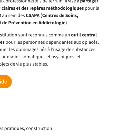
professionnel·le·s de terrain. Il vise à
partager
claires et des repères méthodologiques
pour la
 au sein des
CSAPA (Centres de Soins,
de Prévention en Addictologie)
.
bstitution sont reconnus comme un
outil central
ues
pour les personnes dépendantes aux opiacés.
nuer les dommages liés à l’usage de substances
cès aux soins somatiques et psychiques, et
ets de vie plus stables.
ide
s pratiques, construction