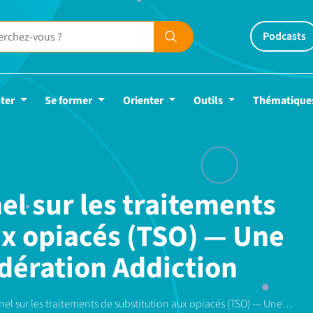
Podcasts
ter
Se former
Orienter
Outils
Thématique
el sur les traitements
ux opiacés (TSO) — Une
édération Addiction
nel sur les traitements de substitution aux opiacés (TSO) — Une…