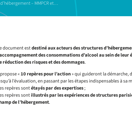
tre d’hébergement – MMPCR et…
e document est
destiné aux acteurs des structures d’hébergemen
’accompagnement des consommations d’alcool au sein de leur 
e réduction des risques et des dommages
.
l propose «
10 repères pour l’action
» qui guideront la démarche, de
usqu’à l’évaluation, en passant par les étapes indispensables à sa 
es repères sont
étayés par des expertises
;
es repères sont
illustrés par les expériences de structures pari
hamp de l’hébergement
.