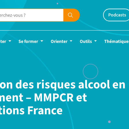
Podcasts
ter
Se former
Orienter
Outils
Thématique
on des risques alcool en
ment – MMPCR et
tions France