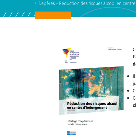
Repères – Réduction des risques alcool en cen
C
l
d
I
j
C
C
c