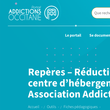
Le portail
Se documen
Repères – Réducti
centre d’héberge
Association Addic
Accueil
Outils
Fiches pédagogiques