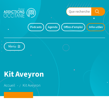
Podcasts
Agenda
Offres d'emploi
Infos utiles
Menu
Kit Aveyron
Accueil
Kit Aveyron