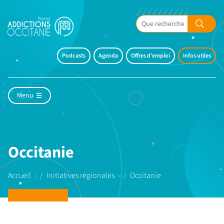
Podcasts
Agenda
Offres d'emploi
Infos utiles
Menu
Occitanie
Accueil
Initiatives régionales
Occitanie