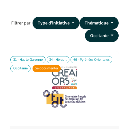
Filtrer par :
Type d'initiative
Thématique
Occitanie
31 - Haute-Garonne
34 - Hérault
66 - Pyrénées Orientales
Occitanie
Se documenter