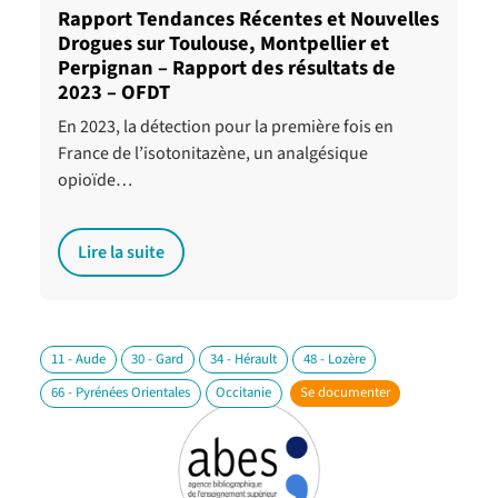
Rapport Tendances Récentes et Nouvelles
Drogues sur Toulouse, Montpellier et
Perpignan – Rapport des résultats de
2023 – OFDT
En 2023, la détection pour la première fois en
France de l’isotonitazène, un analgésique
opioïde…
Lire la suite
11 - Aude
30 - Gard
34 - Hérault
48 - Lozère
66 - Pyrénées Orientales
Occitanie
Se documenter