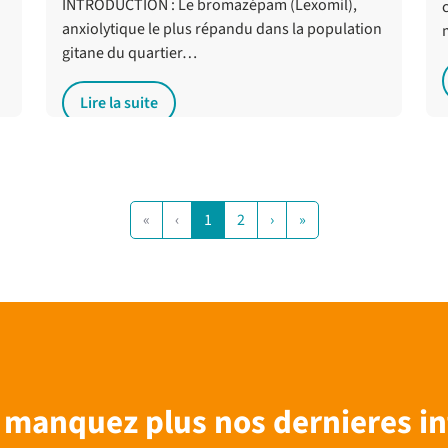
INTRODUCTION : Le bromazépam (Lexomil),
anxiolytique le plus répandu dans la population
gitane du quartier…
Lire la suite
«
‹
1
2
›
»
 manquez plus nos dernieres in