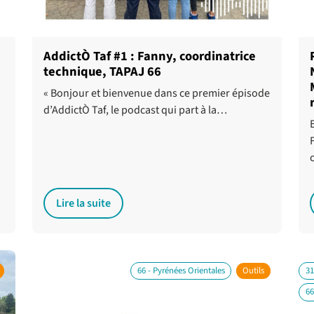
AddictÒ Taf #1 : Fanny, coordinatrice
technique, TAPAJ 66
« Bonjour et bienvenue dans ce premier épisode
d’AddictÒ Taf, le podcast qui part à la…
Lire la suite
66 - Pyrénées Orientales
Outils
31
66