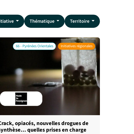
itiative
Thématique
Territoire
66 - Pyrénées Orientales
Initiatives régionales
Crack, opiacés, nouvelles drogues de
synthèse… quelles prises en charge