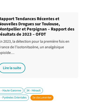
Rapport Tendances Récentes et
Nouvelles Drogues sur Toulouse,
Montpellier et Perpignan – Rapport des
résultats de 2023 – OFDT
En 2023, la détection pour la première fois en
France de l’isotonitazène, un analgésique
opioïde…
Lire la suite
 - Haute-Garonne
34 - Hérault
 - Pyrénées Orientales
Se documenter