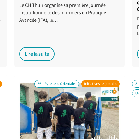
Le CH Thuir organise sa première journée
institutionnelle des Infirmiers en Pratique
c
Avancée (IPA), le…
Lire la suite
66 - Pyrénées Orientales
Initiatives régionales
31
66