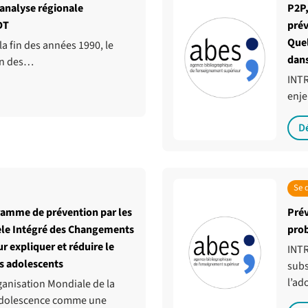
 analyse régionale
P2P,
DT
prév
Quel
la fin des années 1990, le
dans
ion des…
INTR
enje
D
Se 
ramme de prévention par les
Prév
dèle Intégré des Changements
pro
expliquer et réduire le
INTR
es adolescents
subs
l’ad
anisation Mondiale de la
’adolescence comme une