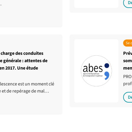
D
…
Se 
n charge des conduites
Prév
e générale : attentes de
somm
en 2017. Une étude
ment
PROB
prof
lescence est un moment clé
e et de repérage de mal…
D