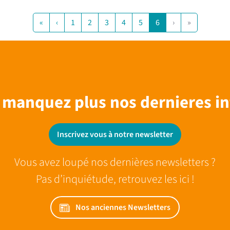
«
‹
1
2
3
4
5
6
›
»
 manquez plus nos dernieres in
Inscrivez vous à notre newsletter
Vous avez loupé nos dernières newsletters ?
Pas d’inquiétude, retrouvez les ici !
Nos anciennes Newsletters