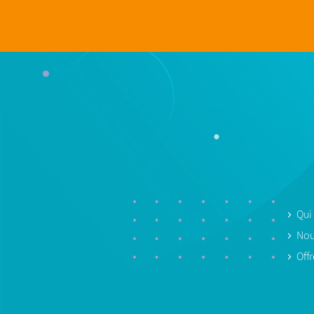
Qui
Nou
Off