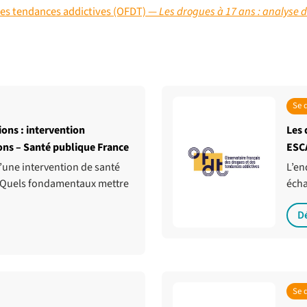
des tendances addictives (OFDT) —
Les drogues à 17 ans : analyse 
Se 
ons : intervention
Les 
ons – Santé publique France
ESC
une intervention de santé
L’en
 ? Quels fondamentaux mettre
écha
D
Se 