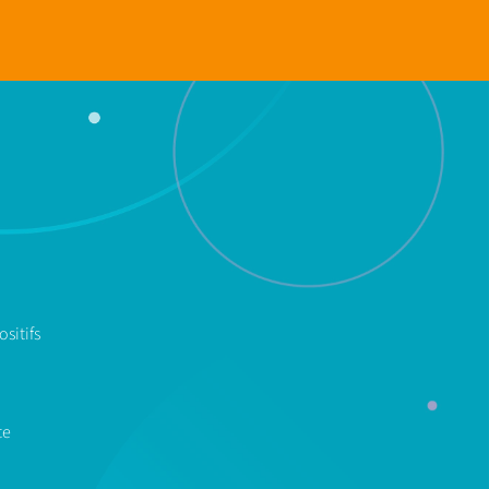
sitifs
te