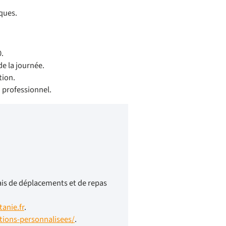
iques.
0.
de la journée.
tion.
 professionnel.
ais de déplacements et de repas
anie.fr
.
tions-personnalisees/
.