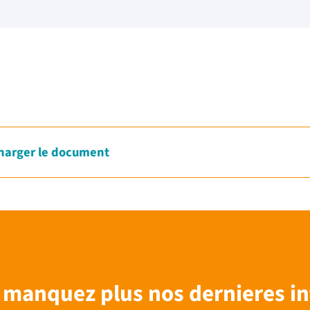
harger le document
 manquez plus nos dernieres in