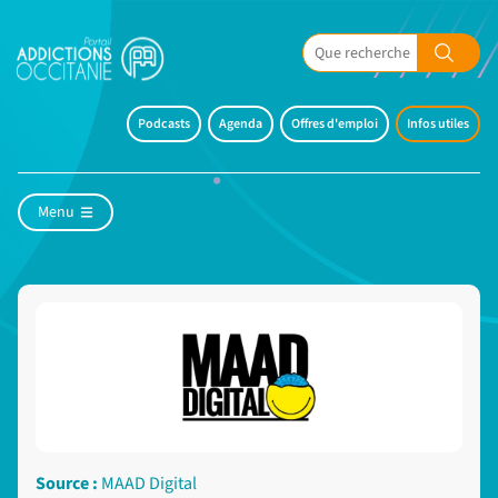
Podcasts
Agenda
Offres d'emploi
Infos utiles
Menu
Source :
MAAD Digital