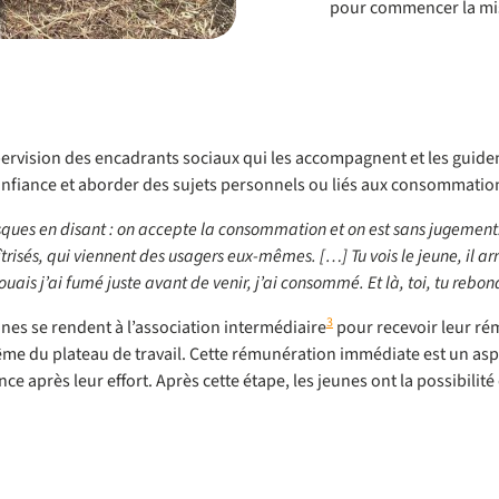
pour commencer la mi
supervision des encadrants sociaux qui les accompagnent et les guid
onfiance et aborder des sujets personnels ou liés aux consommatio
sques en disant : on accepte la consommation et on est sans jugement.
sés, qui viennent des usagers eux-mêmes. […] Tu vois le jeune, il arrive 
uais j’ai fumé juste avant de venir, j’ai consommé. Et là, toi, tu rebondi
3
eunes se rendent à l’association intermédiaire
pour recevoir leur rém
ême du plateau de travail. Cette rémunération immédiate est un aspec
ce après leur effort. Après cette étape, les jeunes ont la possibili