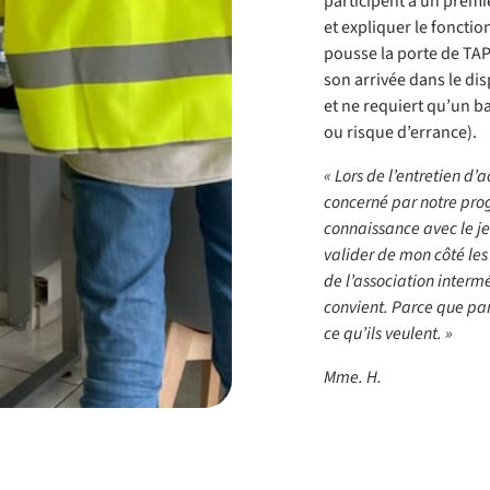
participent à un premier
et expliquer le foncti
pousse la porte de TA
son arrivée dans le dis
et ne requiert qu’un ba
ou risque d’errance).
« Lors de l’entretien d’ac
concerné par notre pro
connaissance avec le je
valider de mon côté les
de l’association interméd
convient. Parce que parf
ce qu’ils veulent. »
Mme. H.