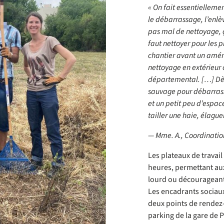
« On fait essentielle
le débarrassage, l’enlè
pas mal de nettoyage, ça
faut nettoyer pour les 
chantier avant un am
nettoyage en extérieur 
départemental. […] Dès 
sauvage pour débarrass
et un petit peu d’espace
tailler une haie, élague
— Mme. A.,
Coordinatio
Les plateaux de travai
heures, permettant aux
lourd ou décourageant.
Les encadrants sociaux 
deux points de rendez-
parking de la gare de P