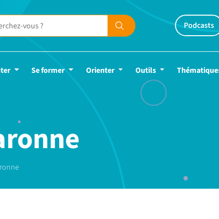
Podcasts
ter
Se former
Orienter
Outils
Thématique
aronne
aronne