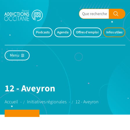
Podcasts
Agenda
Offres d'emploi
Infos utiles
Menu
12 - Aveyron
Accueil
Initiatives régionales
12 - Aveyron