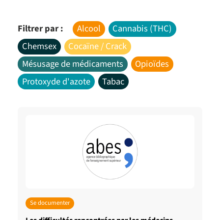
Filtrer par :
Alcool
Cannabis (THC)
Chemsex
Cocaïne / Crack
Mésusage de médicaments
Opioïdes
Protoxyde d'azote
Tabac
Se documenter