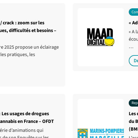
Com
 crack : zoom sur les
« Ad
es, difficultés et besoins –
« A 
écou
…
re 2025 propose un éclairage
les pratiques, les
D
Rep
 Les usages de drogues
Les 
e cannabis en France – OFDT
du B
(BM
érie d’animations qui
ts de son Enquête sur les