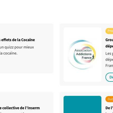
Pro
 effets de la Cocaïne
Gro
dép
un quizz pour mieux
 la cocaïne.
Les 
dépe
Fra
D
Outi
e collective de l’Inserm
De l