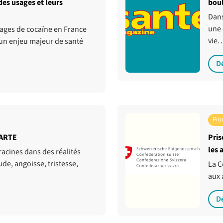
 des usages et leurs
boul
Dans
une 
ages de cocaïne en France
vie
 un enjeu majeur de santé
D
Pro
 ARTE
Pris
les 
racines dans des réalités
ude, angoisse, tristesse,
La C
aux 
D