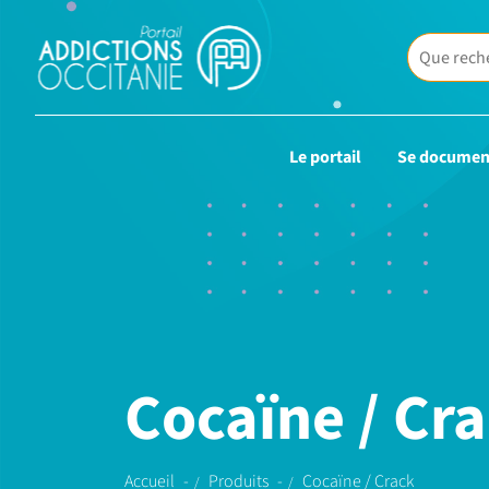
Le portail
Se documen
Cocaïne / Cr
Accueil
Produits
Cocaïne / Crack