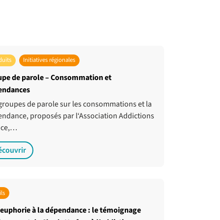
duits
Initiatives régionales
upe de parole – Consommation et
endances
groupes de parole sur les consommations et la
ndance, proposés par l‘Association Addictions
nce,…
écouvrir
ls
’euphorie à la dépendance : le témoignage