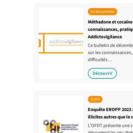
Se documenter
Méthadone et cocaïne /
connaissances, pratiqu
Addictovigilance
Ce bulletin de décemb
sur les connaissances, 
difficultés…
Découvrir
Outils
Enquête EROPP 2023 :
illicites autres que l
L’OFDT présente une s
décryptent les résulta