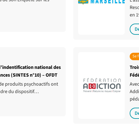
L’as
Resc
en 
D
Se 
’indentification national des
Troi
ances (SINTES n°10) – OFDT
Fédé
 de produits psychoactifs ont
Avec
adre du dispositif…
Addi
péd
D