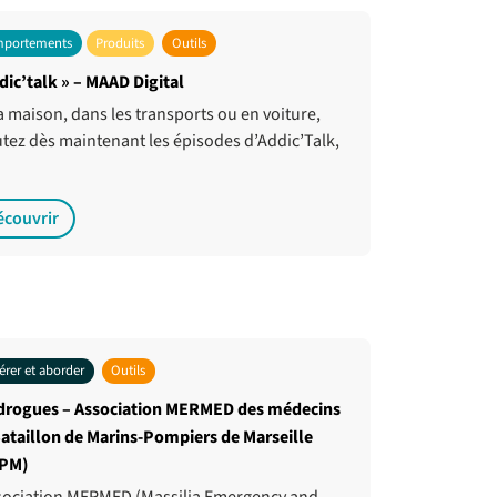
portements
Produits
Outils
dic’talk » – MAAD Digital
la maison, dans les transports ou en voiture,
tez dès maintenant les épisodes d’Addic’Talk,
écouvrir
érer et aborder
Outils
drogues – Association MERMED des médecins
ataillon de Marins-Pompiers de Marseille
PM)