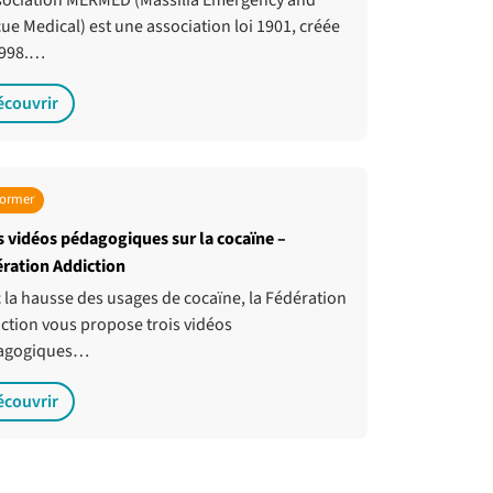
sociation MERMED (Massilia Emergency and
ue Medical) est une association loi 1901, créée
1998.…
écouvrir
former
s vidéos pédagogiques sur la cocaïne –
ration Addiction
 la hausse des usages de cocaïne, la Fédération
ction vous propose trois vidéos
agogiques…
écouvrir