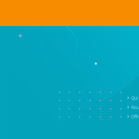
Qui
Nou
Off