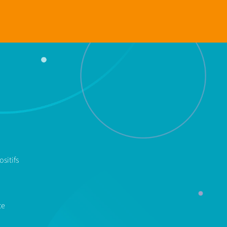
sitifs
te