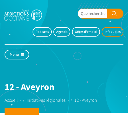
Podcasts
Agenda
Offres d'emploi
Infos utiles
Menu
12 - Aveyron
Accueil
Initiatives régionales
12 - Aveyron