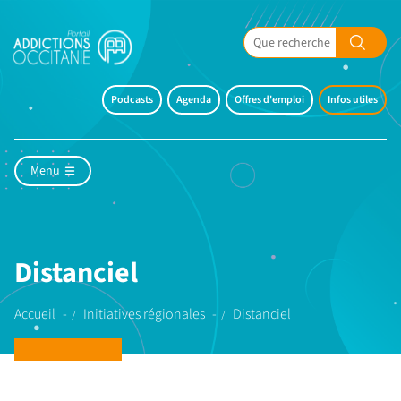
Podcasts
Agenda
Offres d'emploi
Infos utiles
Menu
Distanciel
Accueil
Initiatives régionales
Distanciel