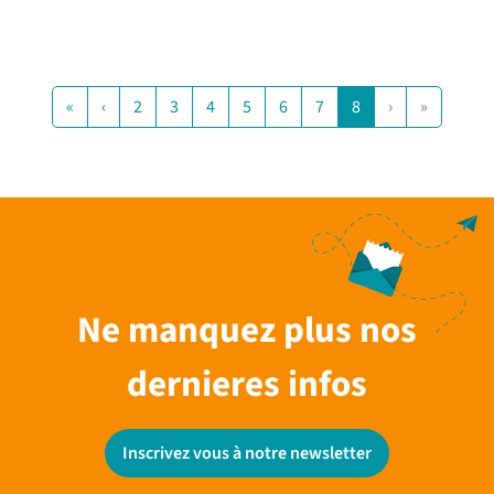
«
‹
2
3
4
5
6
7
8
›
»
Ne manquez plus nos
dernieres infos
Inscrivez vous à notre newsletter