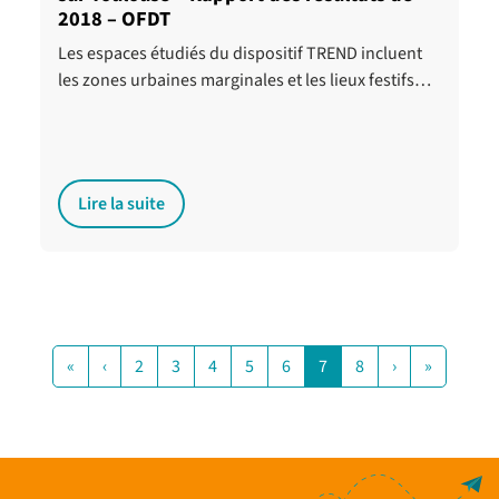
2018 – OFDT
Les espaces étudiés du dispositif TREND incluent
les zones urbaines marginales et les lieux festifs…
Lire la suite
«
‹
2
3
4
5
6
7
8
›
»