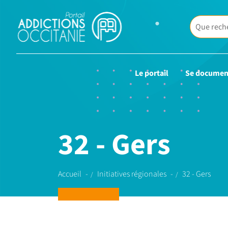
Le portail
Se documen
32 - Gers
Accueil
Initiatives régionales
32 - Gers