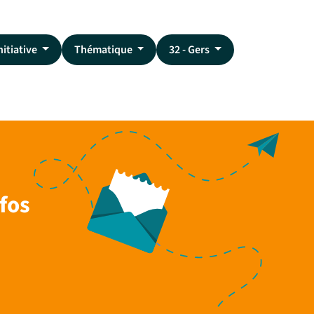
nitiative
Thématique
32 - Gers
fos