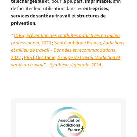
téléchargeable
et, pour la plupart,
imprimable
, afin
de faciliter leur utilisation dans les
entreprises
,
services de santé au travail
et
structures de
prévention
.
*
INRS,
Prévention des conduites addictives en milieu
professionnel
, 2023
;
Santé publique France,
Addictions
et milieu de travail – Données et recommandations
,
2022
;
PRST Occitanie,
Groupe de travail “Addiction et
santé au travail” – Synthèse régionale
, 2024
.