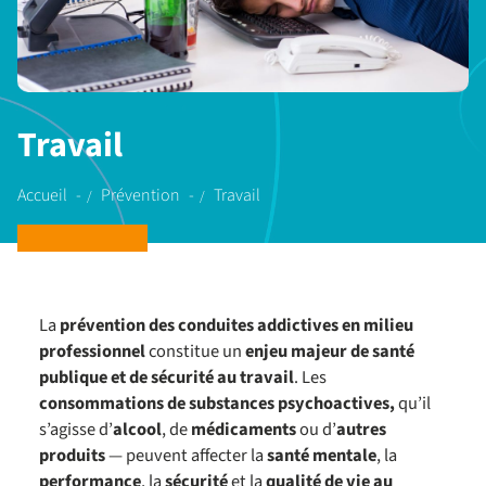
Travail
Accueil
Prévention
Travail
La
prévention des conduites addictives en milieu
professionnel
constitue un
enjeu majeur de santé
publique et de sécurité au travail
. Les
consommations de substances psychoactives,
qu’il
s’agisse d’
alcool
, de
médicaments
ou d’
autres
produits
— peuvent affecter la
santé mentale
, la
performance
, la
sécurité
et la
qualité de vie au