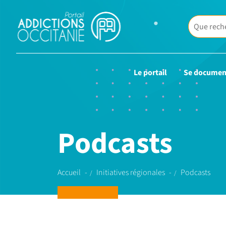
Le portail
Se documen
Podcasts
Accueil
Initiatives régionales
Podcasts