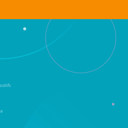
sitifs
te