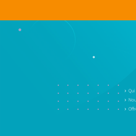
Qui
Nou
Off