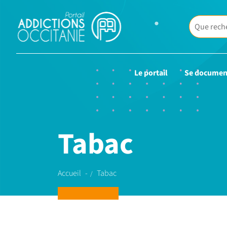
Le portail
Se documen
Tabac
Accueil
Tabac