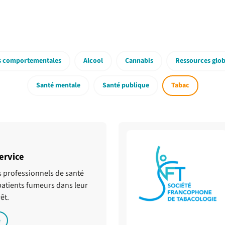
s comportementales
Alcool
Cannabis
Ressources globa
Santé mentale
Santé publique
Tabac
ervice
s professionnels de santé
patients fumeurs dans leur
êt.
e